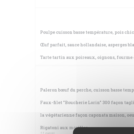
Poulpe cuisson basse température, pois chic
Œuf parfait, sauce hollandaise, asperges b
Tarte tartin aux poireaux, oignons, fourm
Paleron bœuf du perche, cuisson basse tempé
Faux-filet "Boucherie Lorin" 300 façon tagl
la végétarienne façon caponata maison, oeu
Rigatoni aux morilles
11 pieces