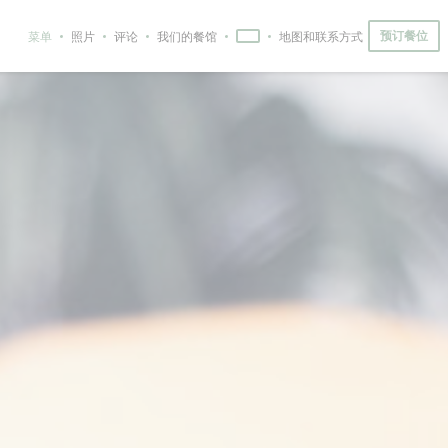
预订餐位
菜单
照片
评论
我们的餐馆
地图和联系方式
((在新窗口中打开))