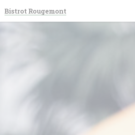
Cookie管理面板
Bistrot Rougemont