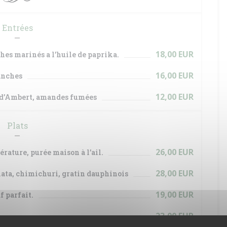
Entrées
18,00 EUR
hes marinés a l’huile de paprika.
16,00 EUR
lanches
12,00 EUR
e d’Ambert, amandes fumées
Plats
26,00 EUR
rature, purée maison à l’ail.
28,00 EUR
iata, chimichuri, gratin dauphinois
19,00 EUR
f parfait.
23,00 EUR