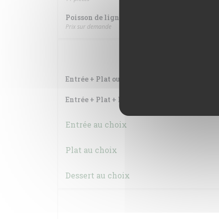
Poisson de ligne du moment
Prix sur demande
Formule du jour (U
Entrée + Plat ou Plat + Dessert
Entrée + Plat + Dessert
Entrée au choix
Plat au choix
Dessert au choix