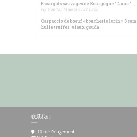
Escargots sauvages de Bourgogne " 4 ans "
Par 6 ou 12 : 14 euros ou 23 euros
Carpaccio de boeuf « boucherie lorin » 3 s
huile truffes, vieux gouda
联系我们
10 rue Rougemont