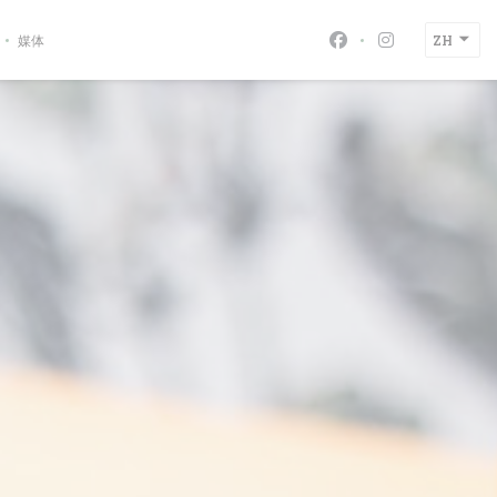
媒体
ZH
Facebook ((在新
Instagram