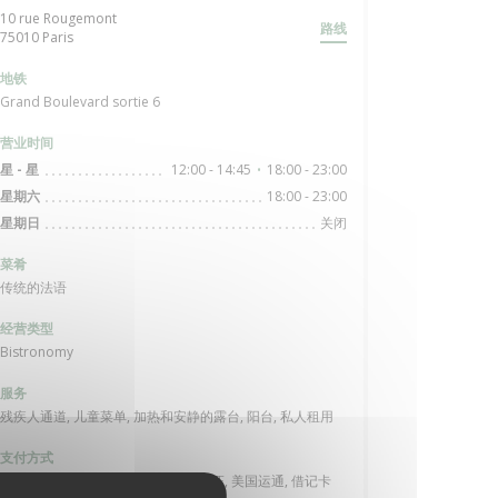
10 rue Rougemont
路线
((在新窗口中打开))
75010 Paris
地铁
Grand Boulevard sortie 6
营业时间
12:00 - 14:45
18:00 - 23:00
星
-
星
•
18:00 - 23:00
星期六
关闭
星期日
菜肴
传统的法语
经营类型
Bistronomy
服务
残疾人通道, 儿童菜单, 加热和安静的露台, 阳台, 私人租用
支付方式
餐厅门票, 欧洲卡/万事达卡, 现金, 签证, 美国运通, 借记卡