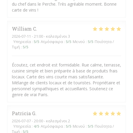
du chef dans le Perche. Très agréable moment. Bonne
carte de vins !
William
C
2026-07-11
- 21:00 - καλεσμένοι 3
Υπηρεσία
:
5
/5
Ατμόσφαιρα
:
5
/5
Μενού
:
5
/5
Ποιότητα /
Τιμή
:
5
/5
Écoutez, cet endroit est formidable. Rue calme, terrasse,
cuisine simple et bien préparée à base de produits frais
locaux. Carte des vins courte mais satisfaisante.
Mélange de clients locaux et de touristes. Propriétaire et
personnel sympathiques et accueillants. Soutenez ce
genre de vrai Paris.
Patricia
G
2026-07-07
- 20:00 - καλεσμένοι 2
Υπηρεσία
:
4
/5
Ατμόσφαιρα
:
5
/5
Μενού
:
5
/5
Ποιότητα /
Τιμή
:
5
/5