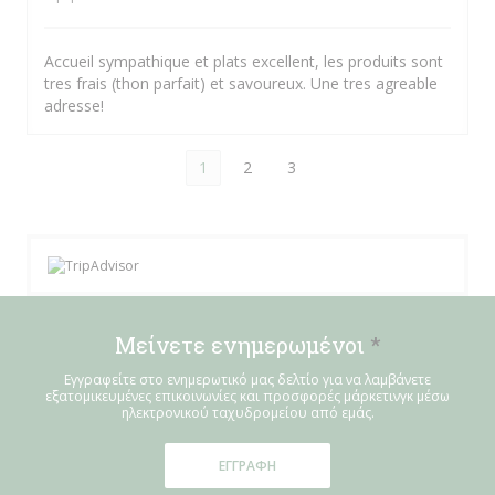
Accueil sympathique et plats excellent, les produits sont
tres frais (thon parfait) et savoureux. Une tres agreable
adresse!
1
2
3
Μείνετε ενημερωμένοι
*
Εγγραφείτε στο ενημερωτικό μας δελτίο για να λαμβάνετε
εξατομικευμένες επικοινωνίες και προσφορές μάρκετινγκ μέσω
ηλεκτρονικού ταχυδρομείου από εμάς.
ΕΓΓΡΑΦΉ