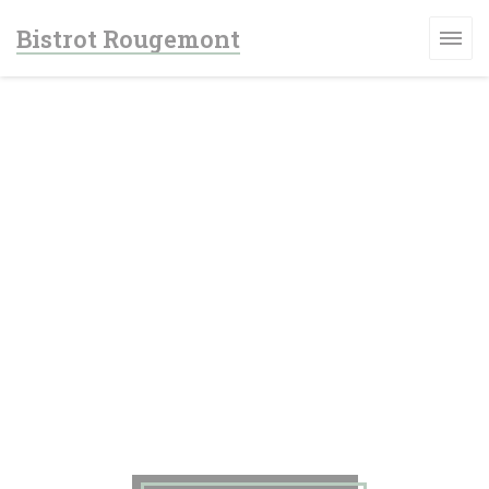
Πίνακας διαχείρισης "Μπισκότων" (Cookies)
Bistrot Rougemont