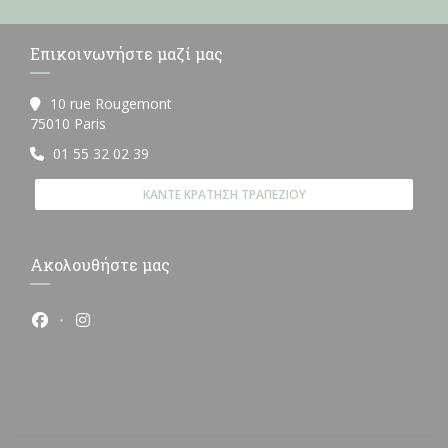
Επικοινωνήστε μαζί μας
10 rue Rougemont
((ανοίγει σε νέο παράθυρο))
75010 Paris
01 55 32 02 39
ΚΆΝΤΕ ΚΡΆΤΗΣΗ ΤΡΑΠΕΖΙΟΎ
Ακολουθήστε μας
Facebook ((ανοίγει σε νέο παράθυρο))
Instagram ((ανοίγει σε νέο παράθυρο))