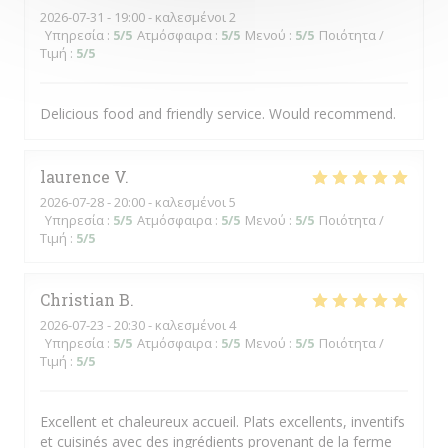
2026-07-31
- 19:00 - καλεσμένοι 2
Υπηρεσία
:
5
/5
Ατμόσφαιρα
:
5
/5
Μενού
:
5
/5
Ποιότητα /
Τιμή
:
5
/5
Delicious food and friendly service. Would recommend.
laurence
V
2026-07-28
- 20:00 - καλεσμένοι 5
Υπηρεσία
:
5
/5
Ατμόσφαιρα
:
5
/5
Μενού
:
5
/5
Ποιότητα /
Τιμή
:
5
/5
Christian
B
2026-07-23
- 20:30 - καλεσμένοι 4
Υπηρεσία
:
5
/5
Ατμόσφαιρα
:
5
/5
Μενού
:
5
/5
Ποιότητα /
Τιμή
:
5
/5
Excellent et chaleureux accueil. Plats excellents, inventifs
et cuisinés avec des ingrédients provenant de la ferme