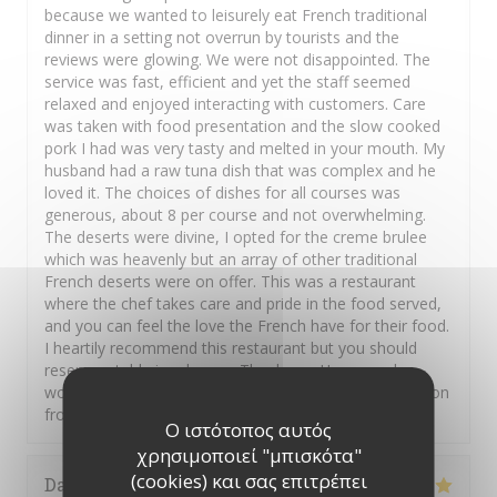
because we wanted to leisurely eat French traditional
dinner in a setting not overrun by tourists and the
reviews were glowing. We were not disappointed. The
service was fast, efficient and yet the staff seemed
relaxed and enjoyed interacting with customers. Care
was taken with food presentation and the slow cooked
pork I had was very tasty and melted in your mouth. My
husband had a raw tuna dish that was complex and he
loved it. The choices of dishes for all courses was
generous, about 8 per course and not overwhelming.
The deserts were divine, I opted for the creme brulee
which was heavenly but an array of other traditional
French deserts were on offer. This was a restaurant
where the chef takes care and pride in the food served,
and you can feel the love the French have for their food.
I heartily recommend this restaurant but you should
reserve a table in advance. Thank you Hugue and
wonderful staff. Au revoir Carmel and Shaun on vacation
from New Zealand and Ireland.
Ο ιστότοπος αυτός
χρησιμοποιεί "μπισκότα"
(cookies) και σας επιτρέπει
David
H