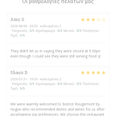
Οι βαθμολογίες πελατών μας
Amy
S
2026-08-06
- 20:30 - καλεσμένοι 2
Υπηρεσία
:
3
/5
Ατμόσφαιρα
:
3
/5
Μενού
:
3
/5
Ποιότητα /
Τιμή
:
3
/5
They didn’t let us in saying they were closed at 9:30pn
even though I could see they were still serving food :((
Shaun
D
2026-07-31
- 19:30 - καλεσμένοι 2
Υπηρεσία
:
5
/5
Ατμόσφαιρα
:
5
/5
Μενού
:
5
/5
Ποιότητα /
Τιμή
:
5
/5
We were warmly welcomed to Bistrot Rougemont by
Hugue who recommended dishes and wines for us after
ascertaining our preferences. We choose this restaurant