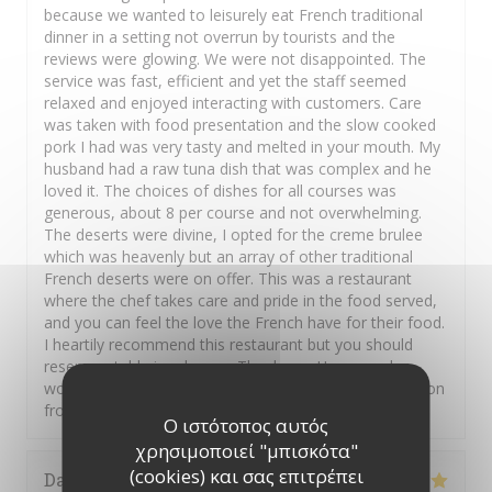
because we wanted to leisurely eat French traditional
dinner in a setting not overrun by tourists and the
reviews were glowing. We were not disappointed. The
service was fast, efficient and yet the staff seemed
relaxed and enjoyed interacting with customers. Care
was taken with food presentation and the slow cooked
pork I had was very tasty and melted in your mouth. My
husband had a raw tuna dish that was complex and he
loved it. The choices of dishes for all courses was
generous, about 8 per course and not overwhelming.
The deserts were divine, I opted for the creme brulee
which was heavenly but an array of other traditional
French deserts were on offer. This was a restaurant
where the chef takes care and pride in the food served,
and you can feel the love the French have for their food.
I heartily recommend this restaurant but you should
reserve a table in advance. Thank you Hugue and
wonderful staff. Au revoir Carmel and Shaun on vacation
from New Zealand and Ireland.
Ο ιστότοπος αυτός
χρησιμοποιεί "μπισκότα"
(cookies) και σας επιτρέπει
David
H