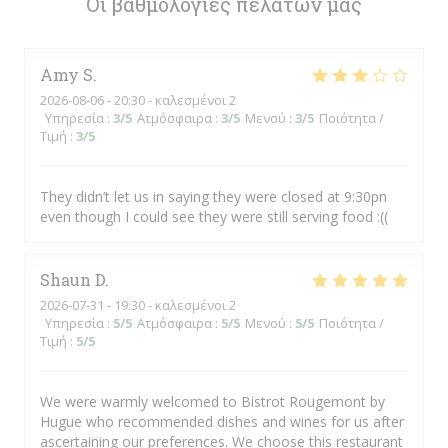
Οι βαθμολογίες πελατών μας
Amy
S
2026-08-06
- 20:30 - καλεσμένοι 2
Υπηρεσία
:
3
/5
Ατμόσφαιρα
:
3
/5
Μενού
:
3
/5
Ποιότητα /
Τιμή
:
3
/5
They didn’t let us in saying they were closed at 9:30pn
even though I could see they were still serving food :((
Shaun
D
2026-07-31
- 19:30 - καλεσμένοι 2
Υπηρεσία
:
5
/5
Ατμόσφαιρα
:
5
/5
Μενού
:
5
/5
Ποιότητα /
Τιμή
:
5
/5
We were warmly welcomed to Bistrot Rougemont by
Hugue who recommended dishes and wines for us after
ascertaining our preferences. We choose this restaurant