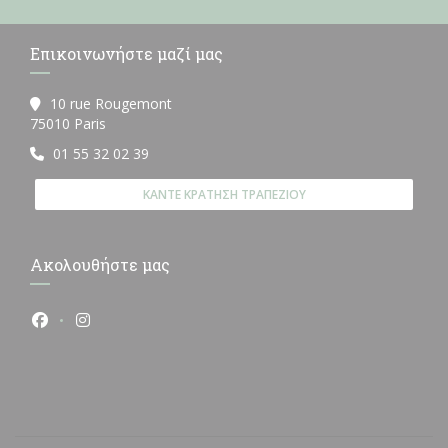
Επικοινωνήστε μαζί μας
10 rue Rougemont
((ανοίγει σε νέο παράθυρο))
75010 Paris
01 55 32 02 39
ΚΆΝΤΕ ΚΡΆΤΗΣΗ ΤΡΑΠΕΖΙΟΎ
Ακολουθήστε μας
Facebook ((ανοίγει σε νέο παράθυρο))
Instagram ((ανοίγει σε νέο παράθυρο))