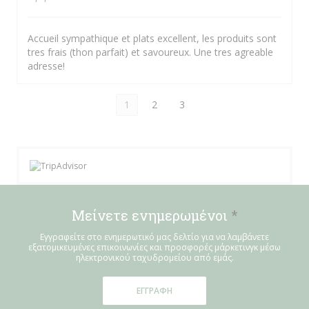
Accueil sympathique et plats excellent, les produits sont
tres frais (thon parfait) et savoureux. Une tres agreable
adresse!
1
2
3
Μείνετε ενημερωμένοι
*
Εγγραφείτε στο ενημερωτικό μας δελτίο για να λαμβάνετε
εξατομικευμένες επικοινωνίες και προσφορές μάρκετινγκ μέσω
ηλεκτρονικού ταχυδρομείου από εμάς.
ΕΓΓΡΑΦΉ