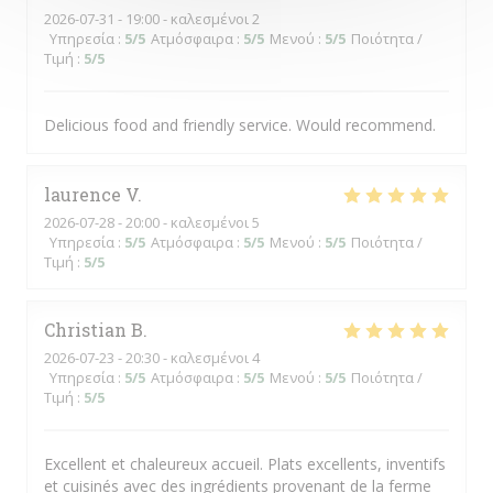
2026-07-31
- 19:00 - καλεσμένοι 2
Υπηρεσία
:
5
/5
Ατμόσφαιρα
:
5
/5
Μενού
:
5
/5
Ποιότητα /
Τιμή
:
5
/5
Delicious food and friendly service. Would recommend.
laurence
V
2026-07-28
- 20:00 - καλεσμένοι 5
Υπηρεσία
:
5
/5
Ατμόσφαιρα
:
5
/5
Μενού
:
5
/5
Ποιότητα /
Τιμή
:
5
/5
Christian
B
2026-07-23
- 20:30 - καλεσμένοι 4
Υπηρεσία
:
5
/5
Ατμόσφαιρα
:
5
/5
Μενού
:
5
/5
Ποιότητα /
Τιμή
:
5
/5
Excellent et chaleureux accueil. Plats excellents, inventifs
et cuisinés avec des ingrédients provenant de la ferme