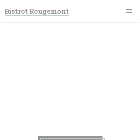
Πίνακας διαχείρισης "Μπισκότων" (Cookies)
Bistrot Rougemont