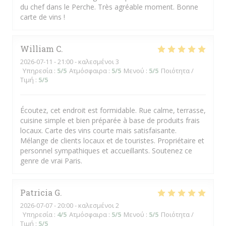
du chef dans le Perche. Très agréable moment. Bonne
carte de vins !
William
C
2026-07-11
- 21:00 - καλεσμένοι 3
Υπηρεσία
:
5
/5
Ατμόσφαιρα
:
5
/5
Μενού
:
5
/5
Ποιότητα /
Τιμή
:
5
/5
Écoutez, cet endroit est formidable. Rue calme, terrasse,
cuisine simple et bien préparée à base de produits frais
locaux. Carte des vins courte mais satisfaisante.
Mélange de clients locaux et de touristes. Propriétaire et
personnel sympathiques et accueillants. Soutenez ce
genre de vrai Paris.
Patricia
G
2026-07-07
- 20:00 - καλεσμένοι 2
Υπηρεσία
:
4
/5
Ατμόσφαιρα
:
5
/5
Μενού
:
5
/5
Ποιότητα /
Τιμή
:
5
/5