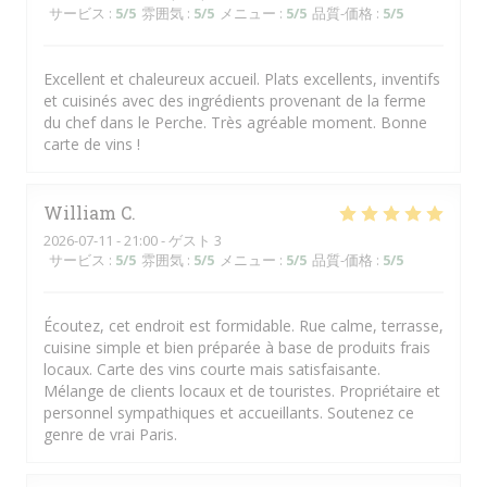
サービス
:
5
/5
雰囲気
:
5
/5
メニュー
:
5
/5
品質-価格
:
5
/5
Excellent et chaleureux accueil. Plats excellents, inventifs
et cuisinés avec des ingrédients provenant de la ferme
du chef dans le Perche. Très agréable moment. Bonne
carte de vins !
William
C
2026-07-11
- 21:00 - ゲスト 3
サービス
:
5
/5
雰囲気
:
5
/5
メニュー
:
5
/5
品質-価格
:
5
/5
Écoutez, cet endroit est formidable. Rue calme, terrasse,
cuisine simple et bien préparée à base de produits frais
locaux. Carte des vins courte mais satisfaisante.
Mélange de clients locaux et de touristes. Propriétaire et
personnel sympathiques et accueillants. Soutenez ce
genre de vrai Paris.