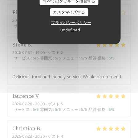
すべてのクッキーを拒否する
Philippe
P
カスタマイズする
2026-07-31
- 20:30 - ゲスト 3
プライバシーポリシー
サービス
:
5
/5
雰囲気
:
5
/5
メニュー
:
4
/5
品質-価格
:
5
/5
undefined
Steve
S
2026-07-31
- 19:00 - ゲスト 2
サービス
:
5
/5
雰囲気
:
5
/5
メニュー
:
5
/5
品質-価格
:
5
/5
Delicious food and friendly service. Would recommend.
laurence
V
2026-07-28
- 20:00 - ゲスト 5
サービス
:
5
/5
雰囲気
:
5
/5
メニュー
:
5
/5
品質-価格
:
5
/5
Christian
B
2026-07-23
- 20:30 - ゲスト 4