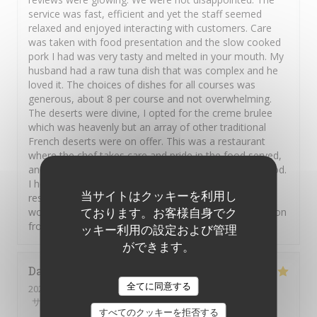
service was fast, efficient and yet the staff seemed
relaxed and enjoyed interacting with customers. Care
was taken with food presentation and the slow cooked
pork I had was very tasty and melted in your mouth. My
husband had a raw tuna dish that was complex and he
loved it. The choices of dishes for all courses was
generous, about 8 per course and not overwhelming.
The deserts were divine, I opted for the creme brulee
which was heavenly but an array of other traditional
French deserts were on offer. This was a restaurant
where the chef takes care and pride in the food served,
and you can feel the love the French have for their food.
I heartily recommend this restaurant but you should
当サイトはクッキーを利用し
reserve a table in advance. Thank you Hugue and
ております。お客様自身でク
wonderful staff. Au revoir Carmel and Shaun on vacation
from New Zealand and Ireland.
ッキー利用の設定および管理
ができます。
David
H
全てに同意する
2026-08-01
- 21:00 - ゲスト 5
サービス
:
5
/5
雰囲気
:
5
/5
メニュー
:
5
/5
品質-価格
:
5
/5
すべてのクッキーを拒否する