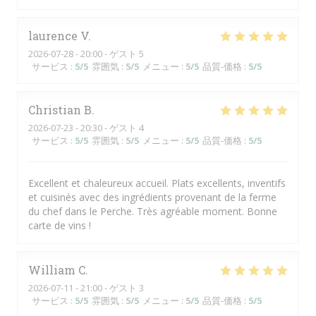
laurence
V
2026-07-28
- 20:00 - ゲスト 5
サービス
:
5
/5
雰囲気
:
5
/5
メニュー
:
5
/5
品質-価格
:
5
/5
Christian
B
2026-07-23
- 20:30 - ゲスト 4
サービス
:
5
/5
雰囲気
:
5
/5
メニュー
:
5
/5
品質-価格
:
5
/5
Excellent et chaleureux accueil. Plats excellents, inventifs
et cuisinés avec des ingrédients provenant de la ferme
du chef dans le Perche. Très agréable moment. Bonne
carte de vins !
William
C
2026-07-11
- 21:00 - ゲスト 3
サービス
:
5
/5
雰囲気
:
5
/5
メニュー
:
5
/5
品質-価格
:
5
/5