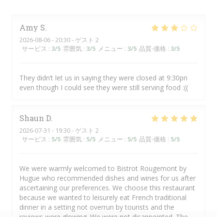
Amy
S
2026-08-06
- 20:30 - ゲスト 2
サービス
:
3
/5
雰囲気
:
3
/5
メニュー
:
3
/5
品質-価格
:
3
/5
They didn’t let us in saying they were closed at 9:30pn
even though I could see they were still serving food :((
Shaun
D
2026-07-31
- 19:30 - ゲスト 2
サービス
:
5
/5
雰囲気
:
5
/5
メニュー
:
5
/5
品質-価格
:
5
/5
We were warmly welcomed to Bistrot Rougemont by
Hugue who recommended dishes and wines for us after
ascertaining our preferences. We choose this restaurant
because we wanted to leisurely eat French traditional
dinner in a setting not overrun by tourists and the
reviews were glowing. We were not disappointed. The