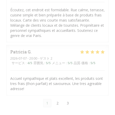
Écoutez, cet endroit est formidable. Rue calme, terrasse,
cuisine simple et bien préparée à base de produits frais
locaux. Carte des vins courte mais satisfaisante.
Mélange de clients locaux et de touristes. Propriétaire et
personnel sympathiques et accueillants. Soutenez ce
genre de vrai Paris.
Patricia
G
2026-07-07
- 20:00 - ゲスト 2
サービス
:
4
/5
雰囲気
:
5
/5
メニュー
:
5
/5
品質-価格
:
5
/5
Accueil sympathique et plats excellent, les produits sont
tres frais (thon parfait) et savoureux. Une tres agreable
adresse!
1
2
3