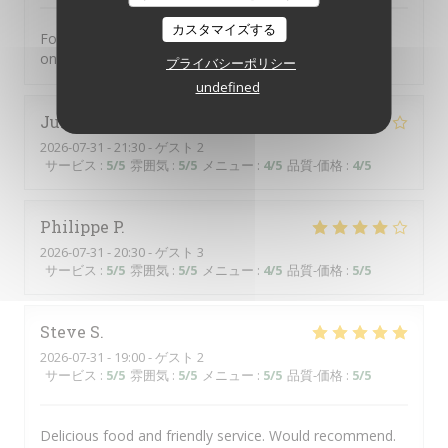
カスタマイズする
Food was excellent. Not a tourist trap. Just great food
on an ever changing menu.
プライバシーポリシー
undefined
Juliette
D
2026-07-31
- 21:30 - ゲスト 2
サービス
:
5
/5
雰囲気
:
5
/5
メニュー
:
4
/5
品質-価格
:
4
/5
Philippe
P
2026-07-31
- 20:30 - ゲスト 3
サービス
:
5
/5
雰囲気
:
5
/5
メニュー
:
4
/5
品質-価格
:
5
/5
Steve
S
2026-07-31
- 19:00 - ゲスト 2
サービス
:
5
/5
雰囲気
:
5
/5
メニュー
:
5
/5
品質-価格
:
5
/5
Delicious food and friendly service. Would recommend.