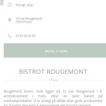
Stengt i dag
10 rue Rougemont
((åpner i et nytt vindu))
75010 Paris
01 55 32 02 39
BESTILL ET BORD
BISTROT ROUGEMONT
|
Paris
Rougemont bistro, som ligger på 10 rue Rougemont i 9.
arrondissement i Paris, tilbyr en tavle basert på
markedsprodukter. Vi er stadig på utkikk etter gode produsenter
for å hjelpe deg med å gjenoppdage det franske terroiret.