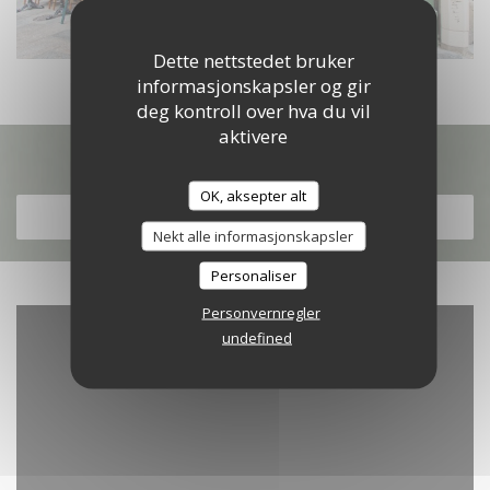
Dette nettstedet bruker
informasjonskapsler og gir
deg kontroll over hva du vil
aktivere
Oppdag vår meny
OK, aksepter alt
OPPDAG VÅR MENY
Nekt alle informasjonskapsler
Personaliser
Personvernregler
undefined