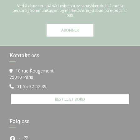
Ved å abonnere på vårt nyhetsbrev samtykker du til å motta
personlig kommunikasjon og markedsføringstilbud på e-post fra
oss.
ABONNER
Kontakt oss
10 rue Rougemont
((åpner i et nytt vindu))
75010 Paris
01 55 32 02 39
BESTILL ET BORD
Følg oss