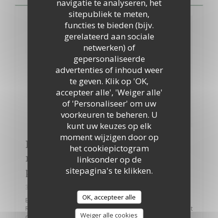
navigatie te analyseren, het
sitepubliek te meten,
functies te bieden (bijv.
gerelateerd aan sociale
netwerken) of
gepersonaliseerde
advertenties of inhoud weer
te geven. Klik op 'OK,
accepteer alle', 'Weiger alle'
of 'Personaliseer' om uw
voorkeuren te beheren. U
kunt uw keuzes op elk
moment wijzigen door op
Le bistrot Rougemont ou la
het cookiepictogram
renaissance de la brasserie
linksonder op de
sitepagina's te klikken.
parisienne
30/10/2018
OK, accepteer alle
En plein coeur du IXe arrondissement parisien, le bistrot
Rougemont propose des plats traditionnels revisités. Le tout
Weiger alle cookies
dans une ambiance familiale et décontractée, guidée par un