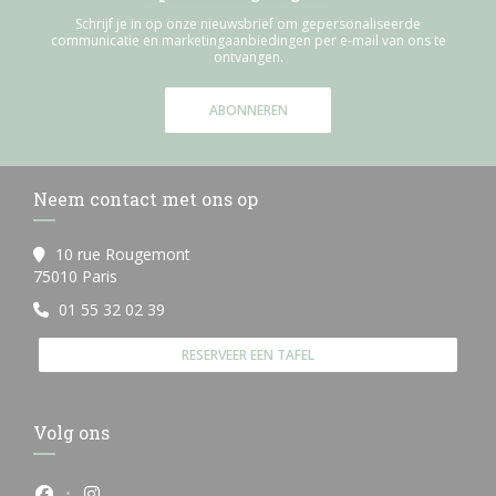
Schrijf je in op onze nieuwsbrief om gepersonaliseerde
communicatie en marketingaanbiedingen per e-mail van ons te
ontvangen.
ABONNEREN
Neem contact met ons op
10 rue Rougemont
((opent in een nieuw venster))
75010 Paris
01 55 32 02 39
RESERVEER EEN TAFEL
Volg ons