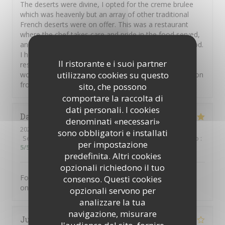
The deserts were divine, I opted for the creme brulee
which was heavenly but an array of other traditional
French deserts were on offer. This was a restaurant
where the chef takes care and pride in the food served,
and you can feel the love the French have for their food.
I heartily recommend this restaurant but you should
Il ristorante e i suoi partner
reserve a table in advance. Thank you Hugue and
utilizzano cookies su questo
wonderful staff. Au revoir Carmel and Shaun on vacation
from New Zealand and Ireland.
sito, che possono
comportare la raccolta di
dati personali. I cookies
David
H
denominati «necessari»
2026-08-01
- 21:00 - Ospiti 5
sono obbligatori e installati
Servizio
:
5
/5
Atmosfera
:
5
/5
Cucina
:
5
/5
Qualità / Prezzo
:
per impostazione
5
/5
predefinita. Altri cookies
opzionali richiedono il tuo
Food was excellent. Not a tourist trap. Just great food
consenso. Questi cookies
on an ever changing menu.
opzionali servono per
analizzare la tua
navigazione, misurare
Juliette
D
l'audience del sito, fornire