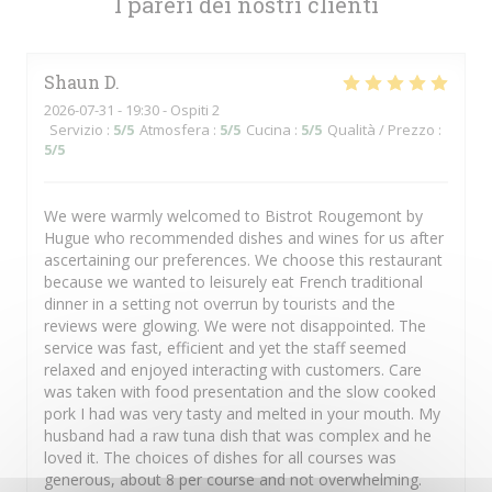
I pareri dei nostri clienti
Shaun
D
2026-07-31
- 19:30 - Ospiti 2
Servizio
:
5
/5
Atmosfera
:
5
/5
Cucina
:
5
/5
Qualità / Prezzo
:
5
/5
We were warmly welcomed to Bistrot Rougemont by
Hugue who recommended dishes and wines for us after
ascertaining our preferences. We choose this restaurant
because we wanted to leisurely eat French traditional
dinner in a setting not overrun by tourists and the
reviews were glowing. We were not disappointed. The
service was fast, efficient and yet the staff seemed
relaxed and enjoyed interacting with customers. Care
was taken with food presentation and the slow cooked
pork I had was very tasty and melted in your mouth. My
husband had a raw tuna dish that was complex and he
loved it. The choices of dishes for all courses was
generous, about 8 per course and not overwhelming.