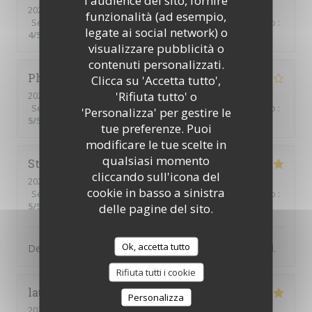
2026-07-31
- 21:30 - Ospiti 2
funzionalità (ad esempio,
Servizio
:
5
/5
Atmosfera
:
5
/5
Cucina
:
4
/5
Qualità / Prezzo
:
legate ai social network) o
4
/5
visualizzare pubblicità o
contenuti personalizzati.
Philippe
P
Clicca su 'Accetta tutto',
'Rifiuta tutto' o
2026-07-31
- 20:30 - Ospiti 3
Servizio
:
5
/5
Atmosfera
:
5
/5
Cucina
:
4
/5
Qualità / Prezzo
:
'Personalizza' per gestire le
5
/5
tue preferenze. Puoi
modificare le tue scelte in
qualsiasi momento
Steve
S
cliccando sull'icona del
2026-07-31
- 19:00 - Ospiti 2
cookie in basso a sinistra
Servizio
:
5
/5
Atmosfera
:
5
/5
Cucina
:
5
/5
Qualità / Prezzo
:
5
/5
delle pagine del sito.
Ok, accetta tutto
Delicious food and friendly service. Would recommend.
Rifiuta tutti i cookie
laurence
V
Personalizza
2026-07-28
- 20:00 - Ospiti 5