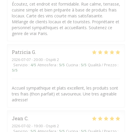
Écoutez, cet endroit est formidable. Rue calme, terrasse,
cuisine simple et bien préparée à base de produits frais
locaux. Carte des vins courte mais satisfaisante.
Mélange de clients locaux et de touristes. Propriétaire et
personnel sympathiques et accueillants. Soutenez ce
genre de vrai Paris.
Patricia
G
2026-07-07
- 20:00 - Ospiti 2
Servizio
:
4
/5
Atmosfera
:
5
/5
Cucina
:
5
/5
Qualità / Prezzo
:
5
/5
Accueil sympathique et plats excellent, les produits sont
tres frais (thon parfait) et savoureux. Une tres agreable
adresse!
Jean
C
2026-07-02
- 19:00 - Ospiti 2
Servizio
:
5
/5
Atmosfera
:
5
/5
Cucina
:
5
/5
Qualità / Prezzo
: