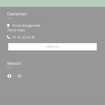
Contattaci
10 rue Rougemont
((apre una nuova finestra))
75010 Paris
01 55 32 02 39
PRENOTA
Seguici
Facebook ((apre una nuova finestra))
Instagram ((apre una nuova finestra))