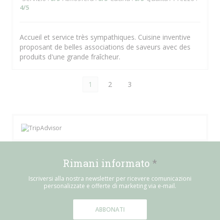
4
/5
Accueil et service très sympathiques. Cuisine inventive
proposant de belles associations de saveurs avec des
produits d'une grande fraîcheur.
1
2
3
Rimani informato
*
Iscriversi alla nostra newsletter per ricevere comunicazioni
personalizzate e offerte di marketing via e-mail.
ABBONATI