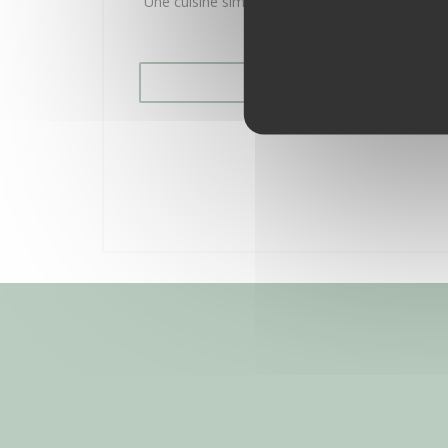
Une cuisine simple mais pas ordinaire, votre n
attend!
VOIR LE SITE