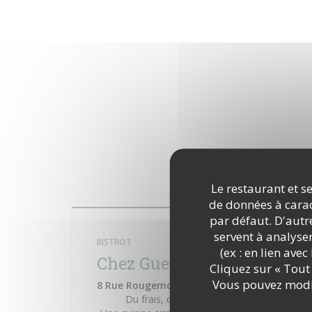
Le restaurant et se
de données à caract
par défaut. D'autre
servent à analyse
BISTROT
(ex : en lien ave
Chez Guehu
Cliquez sur « Tout 
Vous pouvez modif
8 Rue Rougemont - 75009 Paris
Du frais, du beau, du bon, la vraie table 