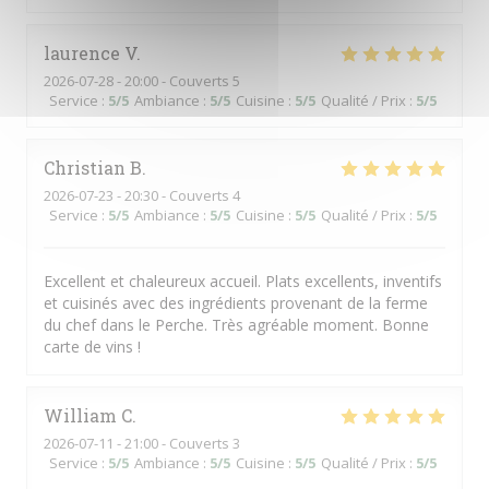
laurence
V
2026-07-28
- 20:00 - Couverts 5
Service
:
5
/5
Ambiance
:
5
/5
Cuisine
:
5
/5
Qualité / Prix
:
5
/5
Christian
B
2026-07-23
- 20:30 - Couverts 4
Service
:
5
/5
Ambiance
:
5
/5
Cuisine
:
5
/5
Qualité / Prix
:
5
/5
Excellent et chaleureux accueil. Plats excellents, inventifs
et cuisinés avec des ingrédients provenant de la ferme
du chef dans le Perche. Très agréable moment. Bonne
carte de vins !
William
C
2026-07-11
- 21:00 - Couverts 3
Service
:
5
/5
Ambiance
:
5
/5
Cuisine
:
5
/5
Qualité / Prix
:
5
/5