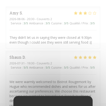
Amy
S
2026-08-06
- 20:30 - Couverts 2
Service
:
3
/5
Ambiance
:
3
/5
Cuisine
:
3
/5
Qualité / Prix
:
3
/5
They didn’t let us in saying they were closed at 9:30pn
even though I could see they were still serving food :((
Shaun
D
2026-07-31
- 19:30 - Couverts 2
Service
:
5
/5
Ambiance
:
5
/5
Cuisine
:
5
/5
Qualité / Prix
:
5
/5
We were warmly welcomed to Bistrot Rougemont by
Hugue who recommended dishes and wines for us after
ascertaining our preferences. We choose this restaurant
because we wanted to leisurely eat French traditional
dinner in a setting not overrun by tourists and the
reviews were glowing. We were not disappointed. The