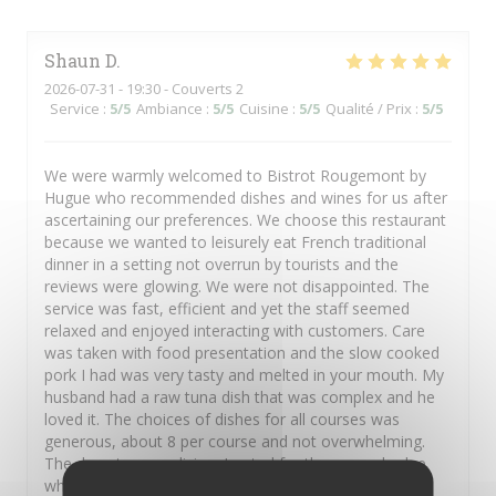
Shaun
D
2026-07-31
- 19:30 - Couverts 2
Service
:
5
/5
Ambiance
:
5
/5
Cuisine
:
5
/5
Qualité / Prix
:
5
/5
We were warmly welcomed to Bistrot Rougemont by
Hugue who recommended dishes and wines for us after
ascertaining our preferences. We choose this restaurant
because we wanted to leisurely eat French traditional
dinner in a setting not overrun by tourists and the
reviews were glowing. We were not disappointed. The
service was fast, efficient and yet the staff seemed
relaxed and enjoyed interacting with customers. Care
was taken with food presentation and the slow cooked
pork I had was very tasty and melted in your mouth. My
husband had a raw tuna dish that was complex and he
loved it. The choices of dishes for all courses was
generous, about 8 per course and not overwhelming.
The deserts were divine, I opted for the creme brulee
which was heavenly but an array of other traditional