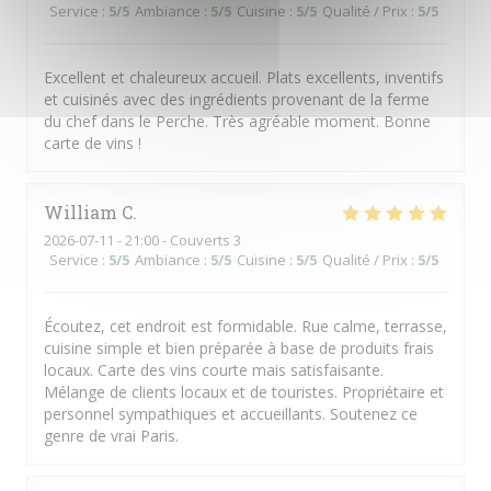
Service
:
5
/5
Ambiance
:
5
/5
Cuisine
:
5
/5
Qualité / Prix
:
5
/5
Excellent et chaleureux accueil. Plats excellents, inventifs
et cuisinés avec des ingrédients provenant de la ferme
du chef dans le Perche. Très agréable moment. Bonne
carte de vins !
William
C
2026-07-11
- 21:00 - Couverts 3
Service
:
5
/5
Ambiance
:
5
/5
Cuisine
:
5
/5
Qualité / Prix
:
5
/5
Écoutez, cet endroit est formidable. Rue calme, terrasse,
cuisine simple et bien préparée à base de produits frais
locaux. Carte des vins courte mais satisfaisante.
Mélange de clients locaux et de touristes. Propriétaire et
personnel sympathiques et accueillants. Soutenez ce
genre de vrai Paris.