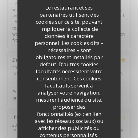
French deserts were on offer. This was a restaurant
Le restaurant et ses
where the chef takes care and pride in the food served,
partenaires utilisent des
and you can feel the love the French have for their food.
cookies sur ce site, pouvant
I heartily recommend this restaurant but you should
reserve a table in advance. Thank you Hugue and
impliquer la collecte de
wonderful staff. Au revoir Carmel and Shaun on vacation
données à caractère
from New Zealand and Ireland.
personnel. Les cookies dits «
nécessaires » sont
obligatoires et installés par
David
H
défaut. D'autres cookies
2026-08-01
- 21:00 - Couverts 5
facultatifs nécessitent votre
Service
:
5
/5
Ambiance
:
5
/5
Cuisine
:
5
/5
Qualité / Prix
:
5
/5
consentement. Ces cookies
facultatifs servent à
Food was excellent. Not a tourist trap. Just great food
analyser votre navigation,
on an ever changing menu.
mesurer l'audience du site,
proposer des
fonctionnalités (ex : en lien
Juliette
D
avec les réseaux sociaux) ou
2026-07-31
- 21:30 - Couverts 2
afficher des publicités ou
Service
:
5
/5
Ambiance
:
5
/5
Cuisine
:
4
/5
Qualité / Prix
:
4
/5
contenus personnalisés.