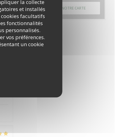
mpliquer la collecte
atoires et installés
DÉCOUVRIR NOTRE CARTE
 cookies facultatifs
es fonctionnalités
nus personnalisés.
rer vos préférences.
:
4
/5
ésentant un cookie
:
5
/5
:
5
/5