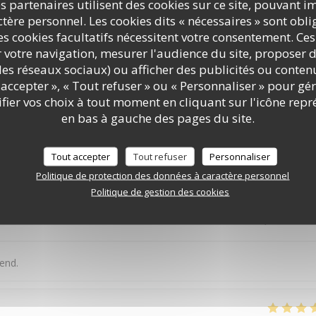
s partenaires utilisent des cookies sur ce site, pouvant i
ère personnel. Les cookies dits « nécessaires » sont oblig
 food on an ever changing menu.
s cookies facultatifs nécessitent votre consentement. Ces
r votre navigation, mesurer l'audience du site, proposer d
c les réseaux sociaux) ou afficher des publicités ou conte
accepter », « Tout refuser » ou « Personnaliser » pour gé
Service
:
5
/5
Ambiance
:
5
/5
Cuisine
:
4
/5
Qualité / Prix
ier vos choix à tout moment en cliquant sur l'icône repr
en bas à gauche des pages du site.
Tout accepter
Tout refuser
Personnaliser
Service
:
5
/5
Ambiance
:
5
/5
Cuisine
:
4
/5
Qualité / Prix
Politique de protection des données à caractère personnel
Politique de gestion des cookies
Service
:
5
/5
Ambiance
:
5
/5
Cuisine
:
5
/5
Qualité / Prix
end.