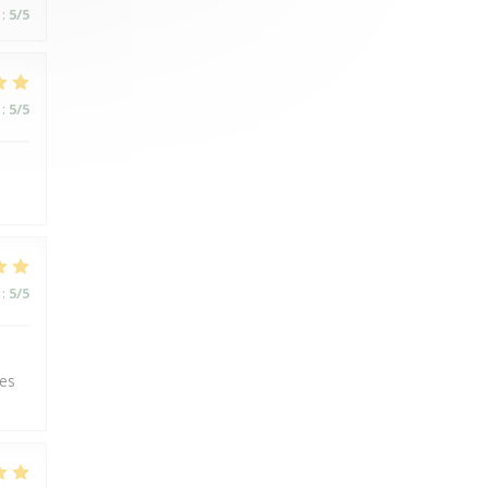
:
5
/5
:
5
/5
:
5
/5
ues