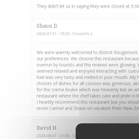
They didn’t let us in saying they were closed at 9:3
Shaun
D
2026-07-31
- 19:30 - Couverts 2
We were warmly welcomed to Bistrot Rougemont b
our preferences. We choose this restaurant because 
overrun by tourists and the reviews were glowing. W
seemed relaxed and enjoyed interacting with cust
had was very tasty and melted in your mouth. My h
choices of dishes for all courses was generous, ab
for the creme brulee which was heavenly but an arr
restaurant where the chef takes care and pride in t
I heartily recommend this restaurant but you shoul
revoir Carmel and Shaun on vacation from New Zea
David
H
2026-08-01
- 21:00 - Couverts 5