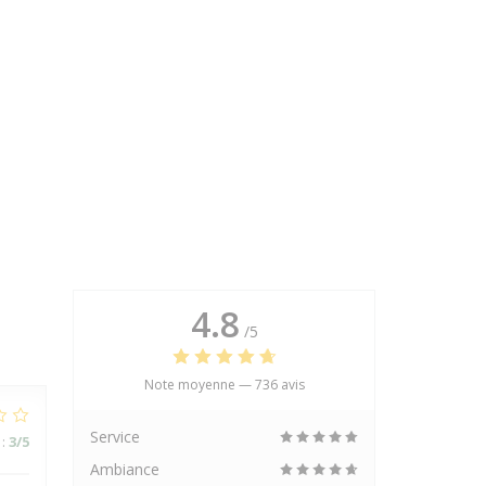
4.8
/5
Note moyenne —
736 avis
Service
:
3
/5
Ambiance