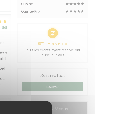
Cuisine
Qualité/Prix
:
5
/5
ing
100% avis vérifiés
Seuls les clients ayant réservé ont
staff
laissé leur avis
rk I
pted
Réservation
ood.
u
RÉSERVER
Cartes & Menus
:
5
/5