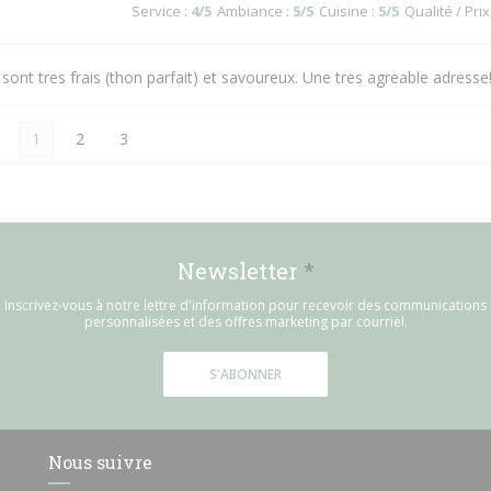
Service
:
4
/5
Ambiance
:
5
/5
Cuisine
:
5
/5
Qualité / Prix
 sont tres frais (thon parfait) et savoureux. Une tres agreable adresse
1
2
3
Newsletter
*
Inscrivez-vous à notre lettre d'information pour recevoir des communications
personnalisées et des offres marketing par courriel.
S'ABONNER
Nous suivre