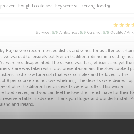
0pn even though I could see they were still serving food :((
Service
:
5
/5
Ambiance
:
5
/5
Cuisine
:
5
/5
Qualité / Prix
y Hugue who recommended dishes and wines for us after ascertain
we wanted to leisurely eat French traditional dinner in a setting not
e were not disappointed. The service was fast, efficient and yet the 
omers. Care was taken with food presentation and the slow cooked po
usband had a raw tuna dish that was complex and he loved it. The
out 8 per course and not overwhelming. The deserts were divine, I o
ay of other traditional French deserts were on offer. This was a
he food served, and you can feel the love the French have for their f
d reserve a table in advance. Thank you Hugue and wonderful staff. A
land and Ireland.
Service
:
5
/5
Ambiance
:
5
/5
Cuisine
:
5
/5
Qualité / Prix