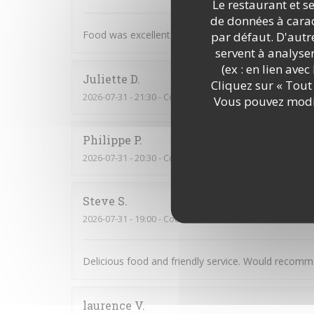
Le restaurant et se
de données à caract
Food was excellent. Not a tourist trap. Just great
par défaut. D'autre
servent à analyse
(ex : en lien ave
Juliette
D
Cliquez sur « Tout 
2026-07-31
- 21:30 - Couverts 2
Vous pouvez modif
Philippe
P
2026-07-31
- 20:30 - Couverts 3
Steve
S
2026-07-31
- 19:00 - Couverts 2
Delicious food and friendly service. Would recomm
laurence
V