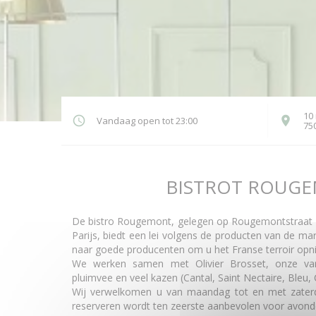
10
Vandaag open tot 23:00
75
BISTROT ROUG
De bistro Rougemont, gelegen op Rougemontstraat 1
Parijs, biedt een lei volgens de producten van de ma
naar goede producenten om u het Franse terroir opni
We werken samen met Olivier Brosset, onze vark
pluimvee en veel kazen (Cantal, Saint Nectaire, Bleu, C
Wij verwelkomen u van maandag tot en met zaterda
reserveren wordt ten zeerste aanbevolen voor avond