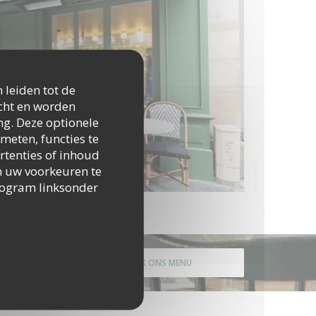
 leiden tot de
icht en worden
ng. Deze optionele
meten, functies te
rtenties of inhoud
 om uw voorkeuren te
togram linksonder
ONTDEK ONS MENU