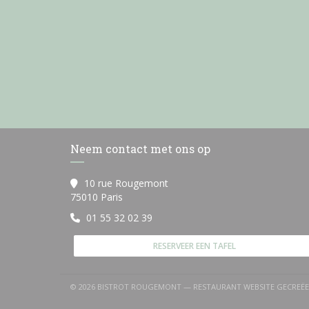
Neem contact met ons op
10 rue Rougemont
((opent in een nieuw venster))
75010 Paris
01 55 32 02 39
RESERVEER EEN TAFEL
© 2026 BISTROT ROUGEMONT — RESTAURANT WEBSITE GECRE