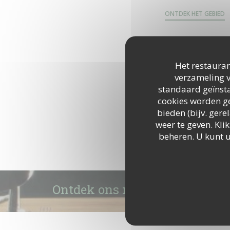
ONTDEK HET GEBIED
Het restauran
verzameling v
standaard geïnsta
cookies worden ge
bieden (bijv. ger
weer te geven. Klik
beheren. U kunt 
Ontdek ons menu