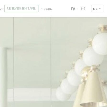
RESERVEER EEN TAFEL
CT
PERS
NL
Facebook ((opent i
Instagram ((o
R))