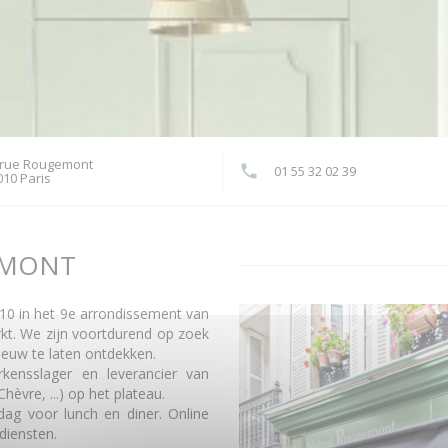
 rue Rougemont
01 55 32 02 39
((opent in een nieuw venster))
010 Paris
EMONT
0 in het 9e arrondissement van
rkt. We zijn voortdurend op zoek
euw te laten ontdekken.
ensslager en leverancier van
hèvre, ...) op het plateau.
g voor lunch en diner. Online
diensten.