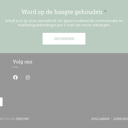
Word op de hoogte gehouden
*
Schrijf je in op onze nieuwsbrief om gepersonaliseerde communicatie en
marketingaanbiedingen per e-mail van ons te ontvangen.
ABONNEREN
Volg ons
Facebook ((opent in een nieuw venster))
Instagram ((opent in een nieuw venster))
((OPENT IN EEN NIEUW VENSTER))
ËERD DOOR
ZENCHEF
DISCLAIMER
GEBRUIK
((OPENT IN EEN 