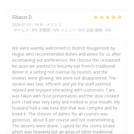
Shaun
D
2026-07-31
- 19:30 - ゲスト 2
サービス
:
5
/5
雰囲気
:
5
/5
メニュー
:
5
/5
品質-価格
:
5
/5
We were warmly welcomed to Bistrot Rougemont by
Hugue who recommended dishes and wines for us after
ascertaining our preferences. We choose this restaurant
because we wanted to leisurely eat French traditional
dinner in a setting not overrun by tourists and the
reviews were glowing. We were not disappointed. The
service was fast, efficient and yet the staff seemed
relaxed and enjoyed interacting with customers. Care
was taken with food presentation and the slow cooked
pork I had was very tasty and melted in your mouth. My
husband had a raw tuna dish that was complex and he
loved it. The choices of dishes for all courses was
generous, about 8 per course and not overwhelming.
The deserts were divine, I opted for the creme brulee
which was heavenly but an array of other traditional