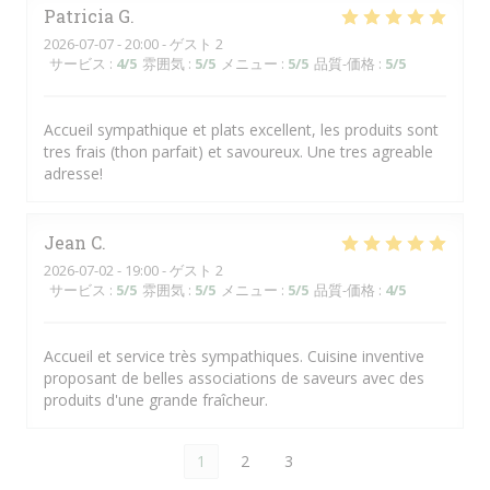
Patricia
G
2026-07-07
- 20:00 - ゲスト 2
サービス
:
4
/5
雰囲気
:
5
/5
メニュー
:
5
/5
品質-価格
:
5
/5
Accueil sympathique et plats excellent, les produits sont
tres frais (thon parfait) et savoureux. Une tres agreable
adresse!
Jean
C
2026-07-02
- 19:00 - ゲスト 2
サービス
:
5
/5
雰囲気
:
5
/5
メニュー
:
5
/5
品質-価格
:
4
/5
Accueil et service très sympathiques. Cuisine inventive
proposant de belles associations de saveurs avec des
produits d'une grande fraîcheur.
1
2
3