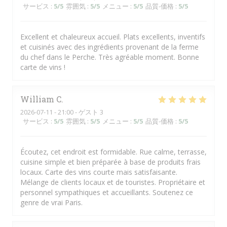
サービス
:
5
/5
雰囲気
:
5
/5
メニュー
:
5
/5
品質-価格
:
5
/5
Excellent et chaleureux accueil. Plats excellents, inventifs
et cuisinés avec des ingrédients provenant de la ferme
du chef dans le Perche. Très agréable moment. Bonne
carte de vins !
William
C
2026-07-11
- 21:00 - ゲスト 3
サービス
:
5
/5
雰囲気
:
5
/5
メニュー
:
5
/5
品質-価格
:
5
/5
Écoutez, cet endroit est formidable. Rue calme, terrasse,
cuisine simple et bien préparée à base de produits frais
locaux. Carte des vins courte mais satisfaisante.
Mélange de clients locaux et de touristes. Propriétaire et
personnel sympathiques et accueillants. Soutenez ce
genre de vrai Paris.