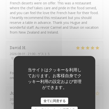
French deserts were on offer. This was a restaurant
where the chef takes care and pride in the food served,
and you can feel the love the French have for their food.
I heartily recommend this restaurant but you should
reserve a table in advance. Thank you Hugue and
wonderful staff. Au revoir Carmel and Shaun on vacation
from New Zealand and Ireland.
David
H
2026-08-01
- 21:00 - ゲスト 5
サービス
:
5
/5
雰囲気
:
5
/5
メニュー
:
5
/5
品質-価格
:
5
/5
当サイトはクッキーを利用し
Food was excellent. Not a tourist trap. Just great food
ております。お客様自身でク
on an ever changing menu.
ッキー利用の設定および管理
ができます。
Juliette
D
2026-07-31
- 21:30 - ゲスト 2
全てに同意する
サービス
:
5
/5
雰囲気
:
5
/5
メニュー
:
4
/5
品質-価格
:
4
/5