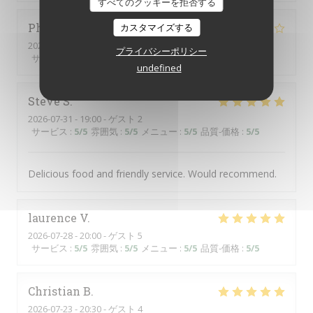
すべてのクッキーを拒否する
Philippe
P
カスタマイズする
2026-07-31
- 20:30 - ゲスト 3
プライバシーポリシー
サービス
:
5
/5
雰囲気
:
5
/5
メニュー
:
4
/5
品質-価格
:
5
/5
undefined
Steve
S
2026-07-31
- 19:00 - ゲスト 2
サービス
:
5
/5
雰囲気
:
5
/5
メニュー
:
5
/5
品質-価格
:
5
/5
Delicious food and friendly service. Would recommend.
laurence
V
2026-07-28
- 20:00 - ゲスト 5
サービス
:
5
/5
雰囲気
:
5
/5
メニュー
:
5
/5
品質-価格
:
5
/5
Christian
B
2026-07-23
- 20:30 - ゲスト 4