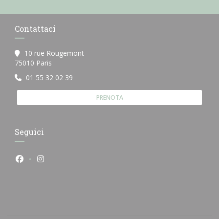
Contattaci
10 rue Rougemont
((apre una nuova finestra))
75010 Paris
01 55 32 02 39
PRENOTA
Seguici
Facebook ((apre una nuova finestra))
Instagram ((apre una nuova finestra))