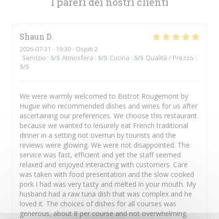
I pareri dei nostri clienti
Shaun
D
2026-07-31
- 19:30 - Ospiti 2
Servizio
:
5
/5
Atmosfera
:
5
/5
Cucina
:
5
/5
Qualità / Prezzo
:
5
/5
We were warmly welcomed to Bistrot Rougemont by
Hugue who recommended dishes and wines for us after
ascertaining our preferences. We choose this restaurant
because we wanted to leisurely eat French traditional
dinner in a setting not overrun by tourists and the
reviews were glowing. We were not disappointed. The
service was fast, efficient and yet the staff seemed
relaxed and enjoyed interacting with customers. Care
was taken with food presentation and the slow cooked
pork I had was very tasty and melted in your mouth. My
husband had a raw tuna dish that was complex and he
loved it. The choices of dishes for all courses was
generous, about 8 per course and not overwhelming.