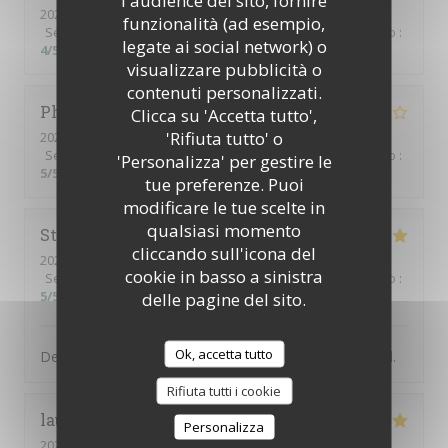
2026-07-31
- 21:30 - Ospiti 2
funzionalità (ad esempio,
Servizio
:
5
/5
Atmosfera
:
5
/5
Cucina
:
4
/5
Qualità / Prezzo
:
legate ai social network) o
4
/5
visualizzare pubblicità o
contenuti personalizzati.
Philippe
P
Clicca su 'Accetta tutto',
'Rifiuta tutto' o
2026-07-31
- 20:30 - Ospiti 3
Servizio
:
5
/5
Atmosfera
:
5
/5
Cucina
:
4
/5
Qualità / Prezzo
:
'Personalizza' per gestire le
5
/5
tue preferenze. Puoi
modificare le tue scelte in
qualsiasi momento
Steve
S
cliccando sull'icona del
2026-07-31
- 19:00 - Ospiti 2
cookie in basso a sinistra
Servizio
:
5
/5
Atmosfera
:
5
/5
Cucina
:
5
/5
Qualità / Prezzo
:
5
/5
delle pagine del sito.
Ok, accetta tutto
Delicious food and friendly service. Would recommend.
Rifiuta tutti i cookie
laurence
V
Personalizza
2026-07-28
- 20:00 - Ospiti 5