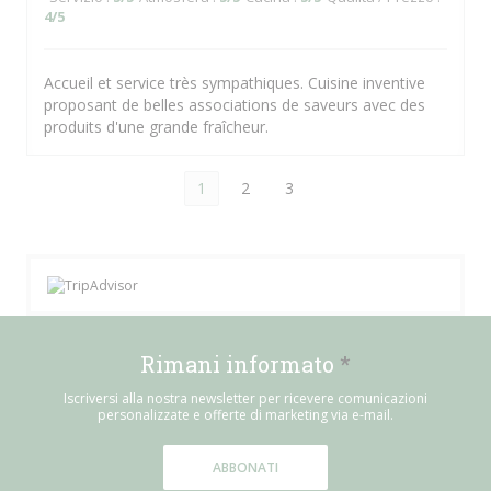
4
/5
Accueil et service très sympathiques. Cuisine inventive
proposant de belles associations de saveurs avec des
produits d'une grande fraîcheur.
1
2
3
Rimani informato
*
Iscriversi alla nostra newsletter per ricevere comunicazioni
personalizzate e offerte di marketing via e-mail.
ABBONATI