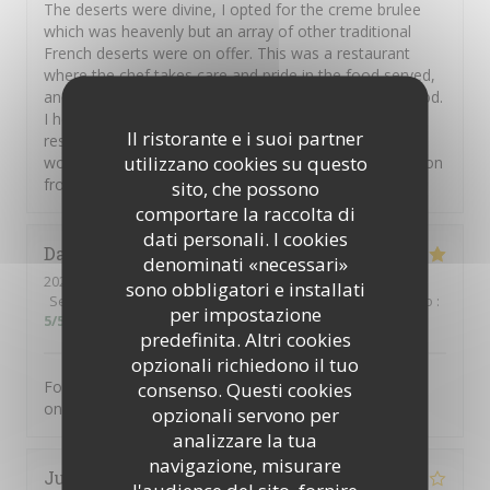
The deserts were divine, I opted for the creme brulee
which was heavenly but an array of other traditional
French deserts were on offer. This was a restaurant
where the chef takes care and pride in the food served,
and you can feel the love the French have for their food.
I heartily recommend this restaurant but you should
Il ristorante e i suoi partner
reserve a table in advance. Thank you Hugue and
utilizzano cookies su questo
wonderful staff. Au revoir Carmel and Shaun on vacation
from New Zealand and Ireland.
sito, che possono
comportare la raccolta di
dati personali. I cookies
David
H
denominati «necessari»
2026-08-01
- 21:00 - Ospiti 5
sono obbligatori e installati
Servizio
:
5
/5
Atmosfera
:
5
/5
Cucina
:
5
/5
Qualità / Prezzo
:
per impostazione
5
/5
predefinita. Altri cookies
opzionali richiedono il tuo
Food was excellent. Not a tourist trap. Just great food
consenso. Questi cookies
on an ever changing menu.
opzionali servono per
analizzare la tua
navigazione, misurare
Juliette
D
l'audience del sito, fornire