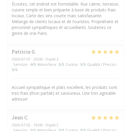
Écoutez, cet endroit est formidable. Rue calme, terrasse,
cuisine simple et bien préparée à base de produits frais
locaux. Carte des vins courte mais satisfaisante.
Mélange de clients locaux et de touristes. Propriétaire et
personnel sympathiques et accueillants. Soutenez ce
genre de vrai Paris.
Patricia
G
2026-07-07
- 20:00 - Ospiti 2
Servizio
:
4
/5
Atmosfera
:
5
/5
Cucina
:
5
/5
Qualità / Prezzo
:
5
/5
Accueil sympathique et plats excellent, les produits sont
tres frais (thon parfait) et savoureux. Une tres agreable
adresse!
Jean
C
2026-07-02
- 19:00 - Ospiti 2
Servizio
:
5
/5
Atmosfera
:
5
/5
Cucina
:
5
/5
Qualità / Prezzo
: