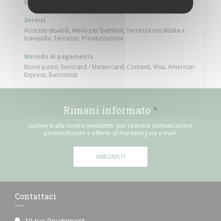
Bistronomie
Servizi
Accesso disabili, Menù per bambini, Terrazza riscaldata e
tranquilla, Terrazzo, Privatizzazione
Metodo di pagamento
Buoni pasto, Eurocard / Mastercard, Contanti, Visa, American
Express, Bancomat
Rimani informato
*
Iscriversi alla nostra newsletter per ricevere comunicazioni
personalizzate e offerte di marketing via e-mail.
ABBONATI
Contattaci
10 rue Rougemont