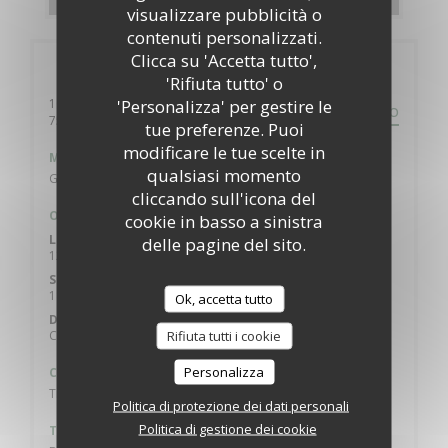
visualizzare pubblicità o
contenuti personalizzati.
Clicca su 'Accetta tutto',
Informazioni pratiche
'Rifiuta tutto' o
'Personalizza' per gestire le
10 rue Rougemont
PERCORSO
((apre una nuova finestra))
75010 Paris
tue preferenze. Puoi
modificare le tue scelte in
Metro
qualsiasi momento
Grand Boulevard sortie 6
cliccando sull'icona del
Orari
cookie in basso a sinistra
Lun
-
Ven
delle pagine del sito.
12:00 - 14:45
18:00 - 23:00
•
Sabato
18:00 - 23:00
Ok, accetta tutto
Domenica
Rifiuta tutti i cookie
Chiuso
Personalizza
Cucina
Tradizionale francese
Politica di protezione dei dati personali
Politica di gestione dei cookie
Tipologia