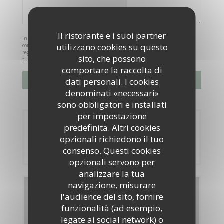
Il ristorante e i suoi partner
In conformità al Codice del Consumo, hai il diritto di opporti alle chiamate
utilizzano cookies su questo
commerciali iscrivendoti al Registro Pubblico delle Opposizioni:
registrodelleopposizioni.it
. Per maggiori informazioni sul trattamento dei
sito, che possono
tuoi dati, consulta la nostra
informativa sulla privacy
.
comportare la raccolta di
dati personali. I cookies
denominati «necessari»
sono obbligatori e installati
per impostazione
Prenotazione
predefinita. Altri cookies
opzionali richiedono il tuo
PRENOTA
consenso. Questi cookies
opzionali servono per
analizzare la tua
navigazione, misurare
Menu
l'audience del sito, fornire
funzionalità (ad esempio,
SCOPRI LA NOSTRA CARTA
legate ai social network) o