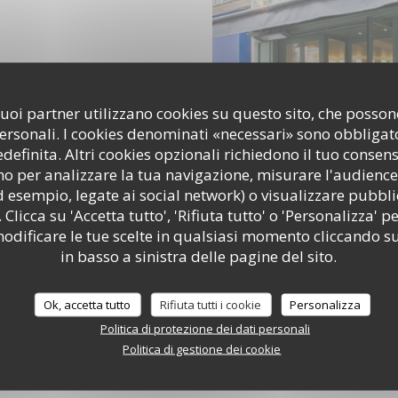
i suoi partner utilizzano cookies su questo sito, che poss
personali. I cookies denominati «necessari» sono obbligator
efinita. Altri cookies opzionali richiedono il tuo consen
o per analizzare la tua navigazione, misurare l'audience 
d esempio, legate ai social network) o visualizzare pubbli
 Clicca su 'Accetta tutto', 'Rifiuta tutto' o 'Personalizza' pe
odificare le tue scelte in qualsiasi momento cliccando su
in basso a sinistra delle pagine del sito.
Ok, accetta tutto
Rifiuta tutti i cookie
Personalizza
Politica di protezione dei dati personali
Politica di gestione dei cookie