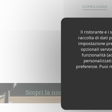
SCOPRI IL LUOGO
Il ristorante e 
raccolta di dati 
impostazione pred
opzionali servon
funzionalità (a
personalizzati.
preferenze. Puoi m
Scopri la nostra carta