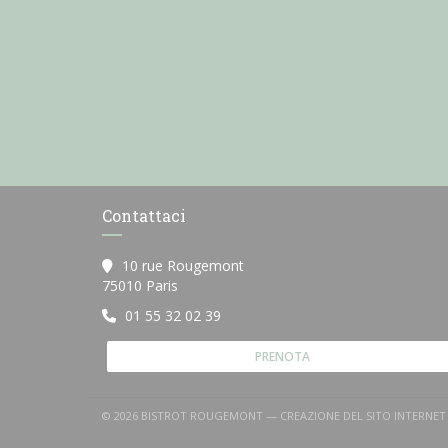
Contattaci
10 rue Rougemont
((apre una nuova finestra))
75010 Paris
01 55 32 02 39
PRENOTA
© 2026 BISTROT ROUGEMONT — CREAZIONE DEL SITO INTERNE