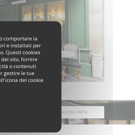
ono comportare la
i e installati per
so. Questi cookies
del sito, fornire
cità o contenuti
r gestire le tue
ll'icona del cookie
SCOPRI LA NOSTRA CARTA