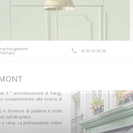
 rue Rougemont
01 55 32 02 39
((apre una nuova finestra))
010 Paris
EMONT
l 9 ° arrondissement di Parigi,
mo costantemente alla ricerca di
o e fornitore di pollame e molti
ti sull'altopiano.
o e cena. La prenotazione online