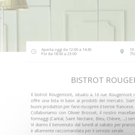
Aperta oggi da 12:00 a 14:45
10
Poi da 18:00 a 23:00
75
BISTROT ROUG
Il bistrot Rougemont, situato a 10 rue Rougemont ne
offre una lista in base ai prodotti del mercato. Sia
buoni produttori per farvi riscoprire il terroir francese.
Collaboriamo con Olivier Brosset, il nostro macellai
formaggi (Cantal, Saint Nectaire, Bleu, Chèvre, ...) servi
Vi diamo il benvenuto dal lunedì al sabato per pranz
è altamente raccomandata per il servizio serale.