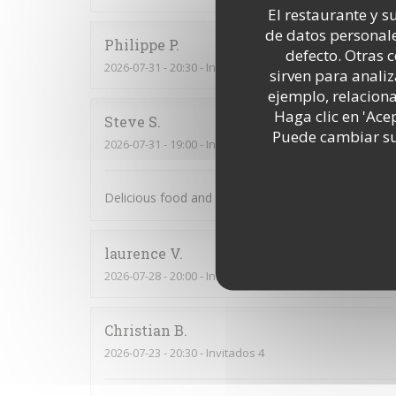
El restaurante y su
de datos personale
Philippe
P
defecto. Otras 
2026-07-31
- 20:30 - Invitados 3
sirven para analiz
ejemplo, relacion
Haga clic en 'Ace
Steve
S
Puede cambiar sus
2026-07-31
- 19:00 - Invitados 2
Delicious food and friendly service. Would recomm
laurence
V
2026-07-28
- 20:00 - Invitados 5
Christian
B
2026-07-23
- 20:30 - Invitados 4