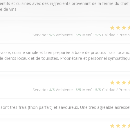
nventifs et cuisinés avec des ingrédients provenant de la ferme du chef
 de vins !
Servicio
:
5
/5
Ambiente
:
5
/5
Menú
:
5
/5
Calidad / Precio
rasse, cuisine simple et bien préparée à base de produits frais locaux.
e clients locaux et de touristes. Propriétaire et personnel sympathiq
Servicio
:
4
/5
Ambiente
:
5
/5
Menú
:
5
/5
Calidad / Precio
 sont tres frais (thon parfait) et savoureux. Une tres agreable adresse