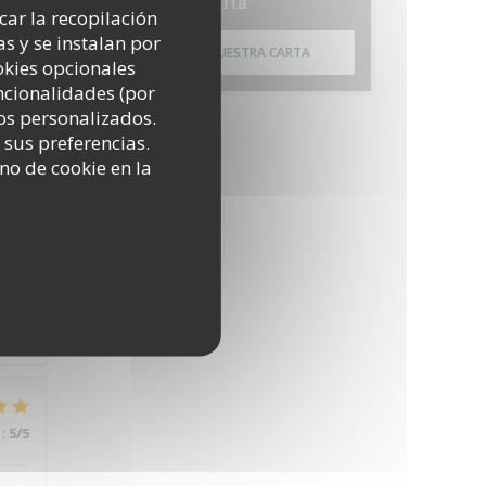
Carta
icar la recopilación
s y se instalan por
DESCUBRIR NUESTRA CARTA
okies opcionales
:
5
/5
uncionalidades (por
os personalizados.
 sus preferencias.
no de cookie en la
:
5
/5
:
5
/5
:
5
/5