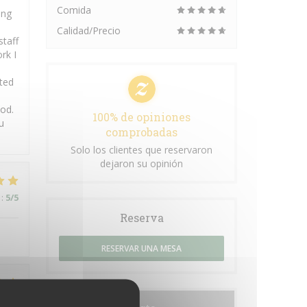
Comida
ing
Calidad/Precio
staff
rk I
pted
ood.
100% de opiniones
u
comprobadas
Solo los clientes que reservaron
dejaron su opinión
:
5
/5
Reserva
RESERVAR UNA MESA
:
4
/5