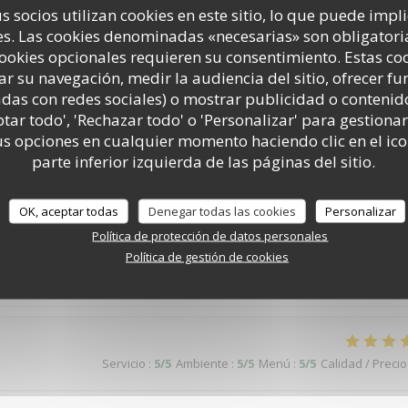
s socios utilizan cookies en este sitio, lo que puede impl
s. Las cookies denominadas «necesarias» son obligatoria
cookies opcionales requieren su consentimiento. Estas co
Servicio
:
5
/5
Ambiente
:
5
/5
Menú
:
4
/5
Calidad / Precio
ar su navegación, medir la audiencia del sitio, ofrecer f
adas con redes sociales) o mostrar publicidad o contenid
ptar todo', 'Rechazar todo' o 'Personalizar' para gestionar
 opciones en cualquier momento haciendo clic en el ico
Servicio
:
5
/5
Ambiente
:
5
/5
Menú
:
5
/5
Calidad / Precio
parte inferior izquierda de las páginas del sitio.
end.
OK, aceptar todas
Denegar todas las cookies
Personalizar
Política de protección de datos personales
Política de gestión de cookies
Servicio
:
5
/5
Ambiente
:
5
/5
Menú
:
5
/5
Calidad / Precio
Servicio
:
5
/5
Ambiente
:
5
/5
Menú
:
5
/5
Calidad / Precio