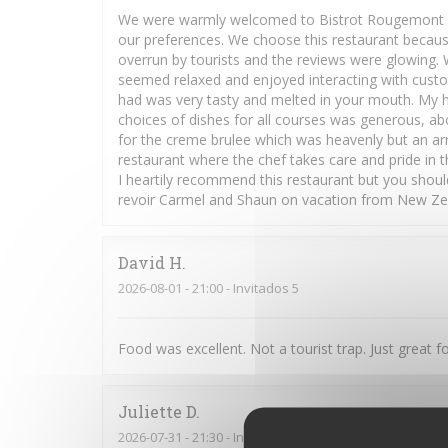
We were warmly welcomed to Bistrot Rougemont b
our preferences. We choose this restaurant because 
overrun by tourists and the reviews were glowing. W
seemed relaxed and enjoyed interacting with cust
had was very tasty and melted in your mouth. My h
choices of dishes for all courses was generous, ab
for the creme brulee which was heavenly but an arr
restaurant where the chef takes care and pride in t
I heartily recommend this restaurant but you shoul
revoir Carmel and Shaun on vacation from New Zea
David
H
2026-08-01
- 21:00 - Invitados 5
Food was excellent. Not a tourist trap. Just great
Juliette
D
2026-07-31
- 21:30 - Invitados 2