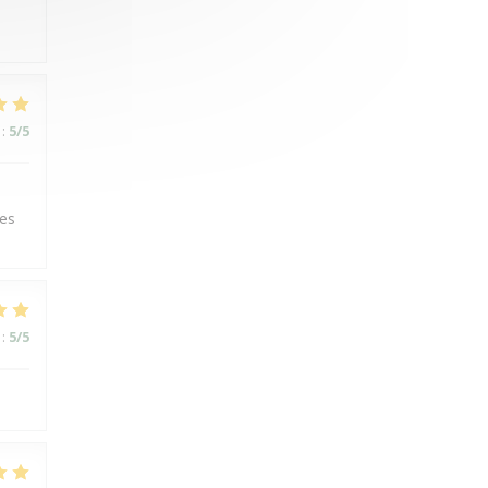
:
5
/5
ues
:
5
/5
!