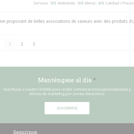
Servicio
:
5
/5
Ambiente
:
5
/5
Menú
:
5
/5
Calidad / Precio
ntive proposant de belles associations de saveurs avec des produits d'
1
2
3
Manténgase al día
*
Suscríbase a nuestro boletín para recibir comunicaciones personalizadas y
ofertas de marketing por correo electrónico.
SUSCRIBIRSE
Seguirnos