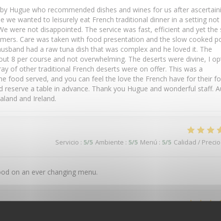
y Hugue who recommended dishes and wines for us after ascertain
we wanted to leisurely eat French traditional dinner in a setting not
e were not disappointed. The service was fast, efficient and yet the 
omers. Care was taken with food presentation and the slow cooked po
usband had a raw tuna dish that was complex and he loved it. The
out 8 per course and not overwhelming. The deserts were divine, I o
ay of other traditional French deserts were on offer. This was a
he food served, and you can feel the love the French have for their f
d reserve a table in advance. Thank you Hugue and wonderful staff. A
land and Ireland.
Servicio
:
5
/5
Ambiente
:
5
/5
Menú
:
5
/5
Calidad / Precio
 food on an ever changing menu.
Servicio
:
5
/5
Ambiente
:
5
/5
Menú
:
4
/5
Calidad / Precio