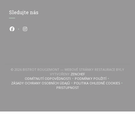
Sledujte nás
Facebook ((otevře se v novém okně))
Instagram ((otevře se v novém okně))
© 2026 BISTROT ROUGEMONT — WEBOVÉ STRÁNKY RESTAURACE BYLY
((OTEVŘE SE V NOVÉM OKNĚ))
VYTVOŘENY
ZENCHEF
ODMÍTNUTÍ ODPOVĚDNOSTI
PODMÍNKY POUŽITÍ
((OTEVŘE SE V NOVÉM OKNĚ))
((OTEVŘE SE V NOVÉM OKN
ZÁSADY OCHRANY OSOBNÍCH ÚDAJŮ
POLITIKA OHLEDNĚ COOKIES
((OTEVŘE SE V NOVÉM OKNĚ))
((OTEVŘE SE V NOVÉM 
PRISTUPNOST
((OTEVŘE SE V NOVÉM OKNĚ))