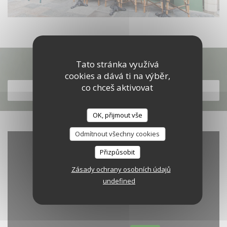
Objevte naše menu
Tato stránka využívá
cookies a dává ti na výběr,
co chceš aktivovat
OBJEVTE NAŠE MENU
OK, přijmout vše
Odmítnout všechny cookies
Přizpůsobit
Zásady ochrany osobních údajů
undefined