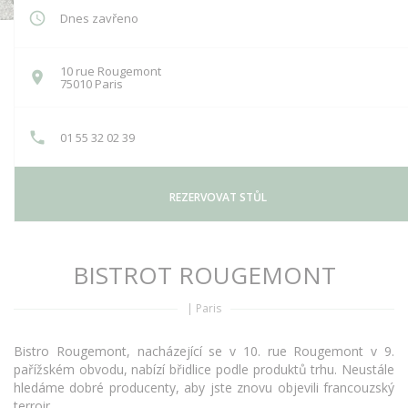
Dnes zavřeno
10 rue Rougemont
((otevře se v novém okně))
75010 Paris
01 55 32 02 39
REZERVOVAT STŮL
BISTROT ROUGEMONT
|
Paris
Bistro Rougemont, nacházející se v 10. rue Rougemont v 9.
pařížském obvodu, nabízí břidlice podle produktů trhu. Neustále
hledáme dobré producenty, aby jste znovu objevili francouzský
terroir.